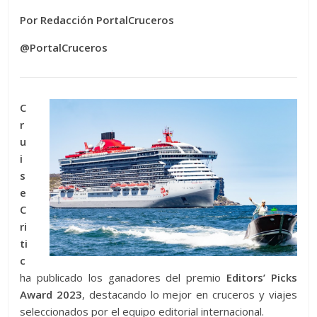
Por Redacción PortalCruceros
@PortalCruceros
C
r
u
i
s
e
C
ri
ti
c
ha publicado los ganadores del premio
Editors’ Picks
Award 2023
, destacando lo mejor en cruceros y viajes
seleccionados por el equipo editorial internacional.