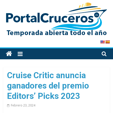
Skip
to
content
PortalCruceros
Toda
la
información
de
Cruise Critic anuncia
cruceros
ganadores del premio
en
un
Editors’ Picks 2023
solo
sitio
Febrero 23, 2024