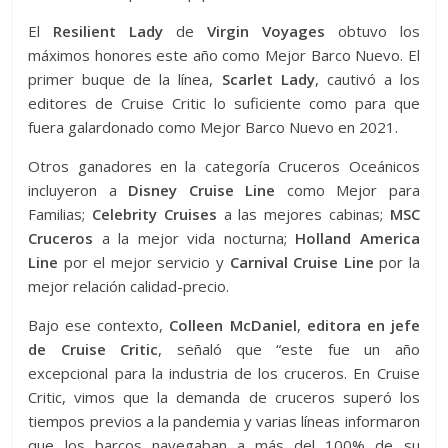
El
Resilient Lady
de
Virgin Voyages
obtuvo los
máximos honores este año como Mejor Barco Nuevo. El
primer buque de la línea,
Scarlet
Lady
, cautivó a los
editores de Cruise Critic lo suficiente como para que
fuera galardonado como Mejor Barco Nuevo en 2021.
Otros ganadores en la categoría Cruceros Oceánicos
incluyeron a
Disney Cruise Line
como Mejor para
Familias;
Celebrity Cruises
a las mejores cabinas;
MSC
Cruceros
a la mejor vida nocturna;
Holland America
Line
por el mejor servicio y
Carnival Cruise Line
por la
mejor relación calidad-precio.
Bajo ese contexto,
Colleen McDaniel
,
editora en jefe
de Cruise Critic
, señaló que “este fue un año
excepcional para la industria de los cruceros. En Cruise
Critic, vimos que la demanda de cruceros superó los
tiempos previos a la pandemia y varias líneas informaron
que los barcos navegaban a más del 100% de su