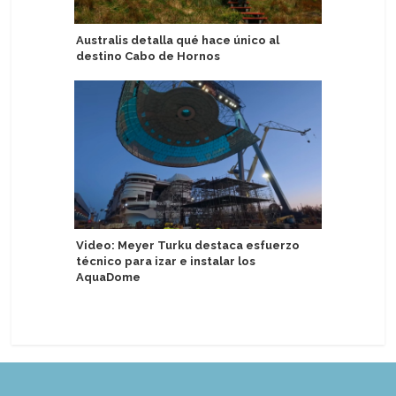
Australis detalla qué hace único al
Pasajero
destino Cabo de Hornos
única en
Video: Meyer Turku destaca esfuerzo
The Ritz-
técnico para izar e instalar los
Eberjey 
AquaDome
dormir de