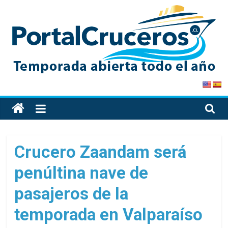
Skip
to
content
PortalCruceros
Toda
la
información
de
Crucero Zaandam será
cruceros
penúltina nave de
en
un
pasajeros de la
solo
sitio
temporada en Valparaíso