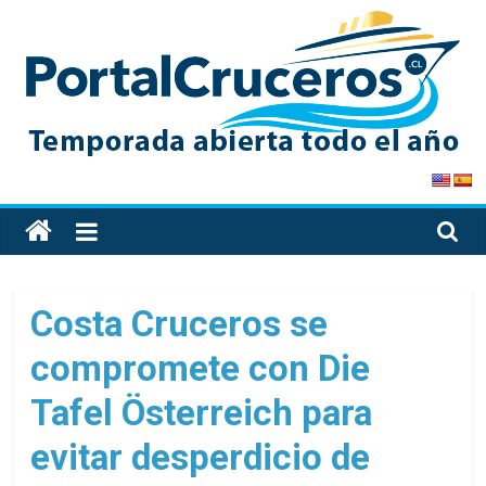
Skip
to
content
PortalCruceros
Toda
la
información
de
Costa Cruceros se
cruceros
compromete con Die
en
un
Tafel Österreich para
solo
sitio
evitar desperdicio de