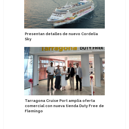
Presentan detalles de nuevo Cordelia
Fred. Ol
Sky
Viaje de
Chile y l
Reino Un
Tarragona Cruise Port amplía oferta
comercial con nueva tienda Duty Free de
Flemingo
Tercer b
2034 y s
construc