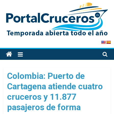
Skip
to
content
PortalCruceros
Toda
la
información
de
Colombia: Puerto de
cruceros
Cartagena atiende cuatro
en
un
cruceros y 11.877
solo
sitio
pasajeros de forma