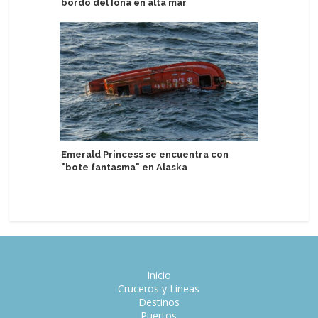
bordo del Iona en alta mar
aniversar
embajada
Emerald Princess se encuentra con
"bote fantasma" en Alaska
Viva Crui
conciert
Inicio
Cruceros y Líneas
Destinos
Puertos