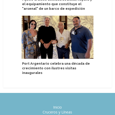
el equipamiento que constituye el
exclusiv
"arsenal" de un barco de expedición
Extraord
Port Argentario celebra una década de
Windstar
crecimiento con ilustres visitas
del Cari
inaugurales
pequeño
Inicio
Cruceros y Líneas