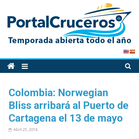
Skip
to
content
PortalCruceros
Toda
la
información
de
Colombia: Norwegian
cruceros
Bliss arribará al Puerto de
en
un
Cartagena el 13 de mayo
solo
sitio
Abril 25, 2018