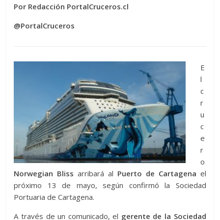
Por Redacción PortalCruceros.cl
@PortalCruceros
E
l
c
r
u
c
e
r
o
Norwegian Bliss
arribará al
Puerto de Cartagena
el
próximo 13 de mayo, según confirmó la Sociedad
Portuaria de Cartagena.
A través de un comunicado, el
gerente de la Sociedad