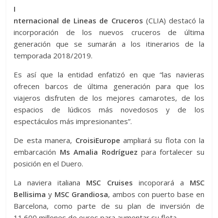
I
nternacional de Lineas de Cruceros
(CLIA) destacó la
incorporación de los nuevos cruceros de última
generación que se sumarán a los itinerarios de la
temporada 2018/2019.
Es así que la entidad enfatizó en que “las navieras
ofrecen barcos de última generación para que los
viajeros disfruten de los mejores camarotes, de los
espacios de lúdicos más novedosos y de los
espectáculos más impresionantes”.
De esta manera,
CroisiEurope
ampliará su flota con la
embarcación
Ms Amalia Rodríguez
para fortalecer su
posición en el Duero.
La naviera italiana
MSC Cruises
incoporará a
MSC
Bellisima
y
MSC Grandiosa
, ambos con puerto base en
Barcelona, como parte de su plan de inversión de
11.600 millones de euros para aumentar su flota.