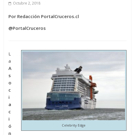
Octubre 2, 2018
Por Redacción PortalCruceros.cl
@PortalCruceros
L
a
A
s
o
c
i
a
c
i
Celebrity Edge
ó
n