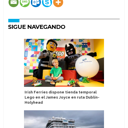
SIGUE NAVEGANDO
Irish Ferries dispone tienda temporal
Alumnos d
Lego en el James Joyce en ruta Dublín-
capacitac
Holyhead
the Seas