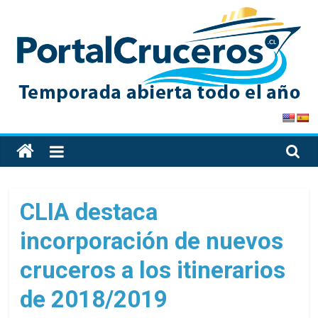
Skip
to
content
PortalCruceros
Toda
la
información
de
CLIA destaca
cruceros
incorporación de nuevos
en
un
cruceros a los itinerarios
solo
sitio
de 2018/2019