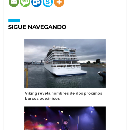
SIGUE NAVEGANDO
Viking revela nombres de dos próximos
Alaska: H
barcos oceánicos
de crucer
Harbor