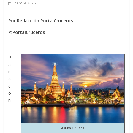
Enero 9, 2026
Por Redacción PortalCruceros
@PortalCruceros
P
a
r
a
c
o
n
Asuka Cruises