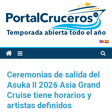
Skip
to
content
PortalCruceros
Toda
la
información
de
Ceremonias de salida del
cruceros
Asuka II 2026 Asia Grand
en
un
Cruise tiene horarios y
solo
sitio
artistas definidos