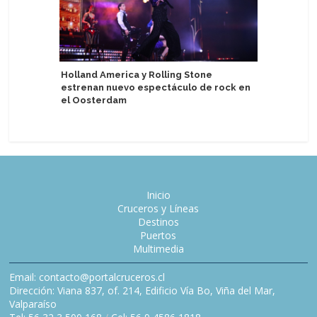
Holland America y Rolling Stone
estrenan nuevo espectáculo de rock en
Aroya Cr
el Oosterdam
patrocini
Inicio
Cruceros y Líneas
Destinos
Puertos
Multimedia
Email: contacto@portalcruceros.cl
Dirección: Viana 837, of. 214, Edificio Vía Bo, Viña del Mar,
Valparaíso