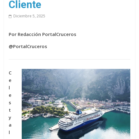
Cliente
Diciembre 5, 2025
Por Redacción PortalCruceros
@PortalCruceros
C
e
l
e
s
t
y
a
l