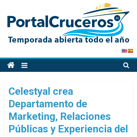
Skip
to
content
PortalCruceros
Toda
la
información
de
Celestyal crea
cruceros
Departamento de
en
un
Marketing, Relaciones
solo
sitio
Públicas y Experiencia del