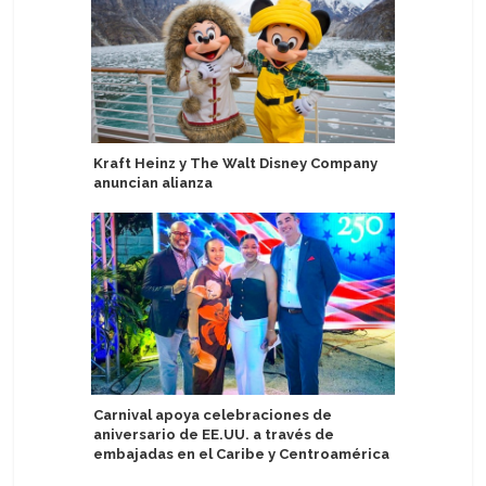
Kraft Heinz y The Walt Disney Company
Holland 
anuncian alianza
Zuiderda
reciba i
Carnival apoya celebraciones de
aniversario de EE.UU. a través de
Scenic G
embajadas en el Caribe y Centroamérica
anual de 