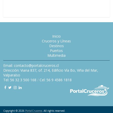
Oceania 
Inicio
Cruceros y Líneas
Destinos
Puertos
Multimedia
Email: contacto@portalcruceros.cl
Dirección: Viana 837, of. 214, Edificio Vía Bo, Viña del Mar,
Valparaíso
Tel: 56 32 3 500 168
/
Cel: 56 9 4586 1818
Copyright © 2026
PortalCruceros
. All rights reserved.