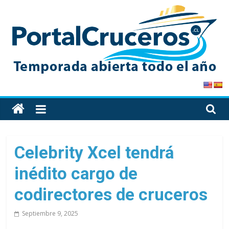
Skip
to
content
PortalCruceros
Toda
la
información
de
Celebrity Xcel tendrá
cruceros
inédito cargo de
en
un
codirectores de cruceros
solo
sitio
Septiembre 9, 2025