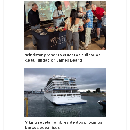
Windstar presenta cruceros culinarios
Century 
de la Fundación James Beard
Egipto co
2027
Viking revela nombres de dos próximos
barcos oceánicos
Puerto d