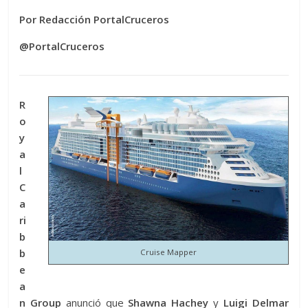
Por Redacción PortalCruceros
@PortalCruceros
R
o
y
a
l
C
a
ri
b
b
Cruise Mapper
e
a
n Group
anunció que
Shawna Hachey
y
Luigi Delmar