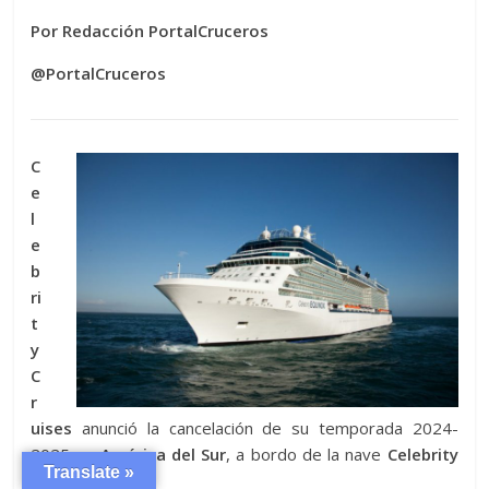
Por Redacción PortalCruceros
@PortalCruceros
C
e
l
e
b
ri
t
y
C
r
uises
anunció la cancelación de su temporada 2024-
2025 en
América del Sur
, a bordo de la nave
Celebrity
Translate »
Equinox
.