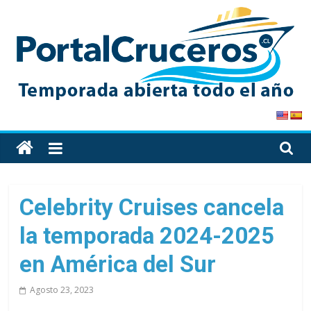
Skip
to
content
PortalCruceros
Toda
la
información
de
Celebrity Cruises cancela
cruceros
la temporada 2024-2025
en
un
en América del Sur
solo
sitio
Agosto 23, 2023