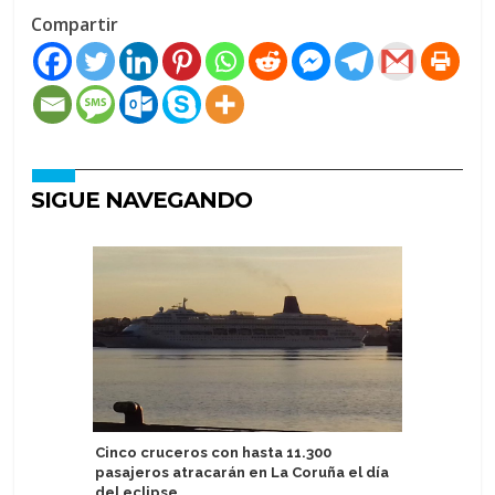
Compartir
SIGUE NAVEGANDO
Cinco cruceros con hasta 11.300
MSC Cruc
pasajeros atracarán en La Coruña el día
cargo en
del eclipse
Cliente y