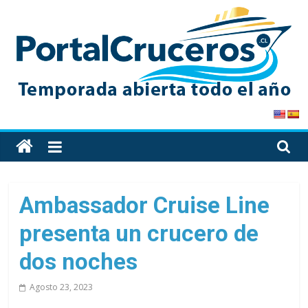
Skip
to
content
PortalCruceros
Toda
la
información
de
Ambassador Cruise Line
cruceros
presenta un crucero de
en
un
dos noches
solo
sitio
Agosto 23, 2023