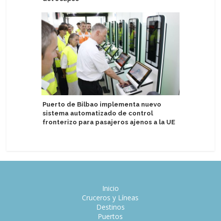
Puerto de Bilbao implementa nuevo
Norwegia
sistema automatizado de control
en viaje
fronterizo para pasajeros ajenos a la UE
Inicio
Cruceros y Líneas
Destinos
Puertos