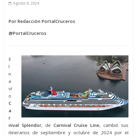
Agosto 8, 2024
Por Redacción PortalCruceros
@PortalCruceros
E
l
n
a
ví
o
C
a
r
nival Splendor
, de
Carnival Cruise Line
, cambió sus
itinerarios de septiembre y octubre de 2024 por el