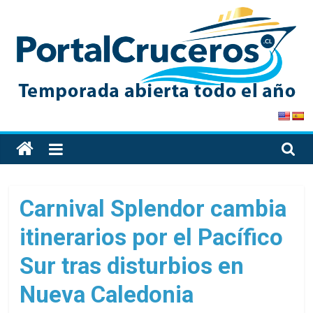
Skip
to
content
PortalCruceros
Toda
la
información
de
Carnival Splendor cambia
cruceros
itinerarios por el Pacífico
en
un
Sur tras disturbios en
solo
sitio
Nueva Caledonia