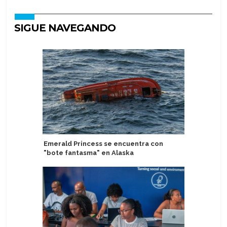
SIGUE NAVEGANDO
Emerald Princess se encuentra con
Nuevo Me
"bote fantasma" en Alaska
platos y 