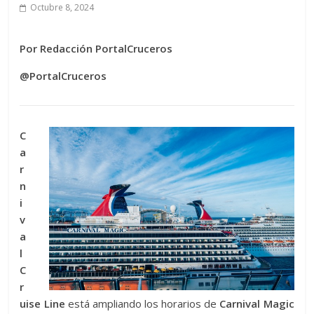
Octubre 8, 2024
Por Redacción PortalCruceros
@PortalCruceros
C
a
r
n
i
v
a
l
C
r
uise Line
está ampliando los horarios de
Carnival Magic