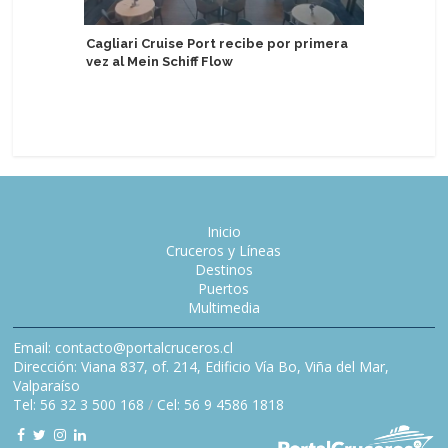
Cagliari Cruise Port recibe por primera
vez al Mein Schiff Flow
MSC Cruc
cargo en
Cliente y
Inicio
Cruceros y Líneas
Destinos
Puertos
Multimedia
Email: contacto@portalcruceros.cl
Dirección: Viana 837, of. 214, Edificio Vía Bo, Viña del Mar,
Valparaíso
Tel: 56 32 3 500 168
/
Cel: 56 9 4586 1818