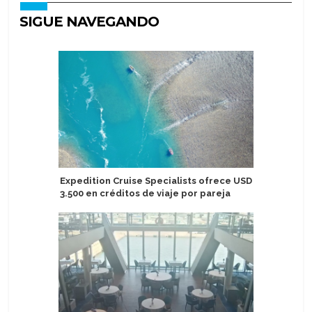
SIGUE NAVEGANDO
Expedition Cruise Specialists ofrece USD
TUI defin
3.500 en créditos de viaje por pareja
buscadas
náuticos 