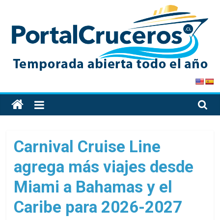
Skip
to
content
PortalCruceros
Toda
la
información
de
Carnival Cruise Line
cruceros
agrega más viajes desde
en
un
Miami a Bahamas y el
solo
sitio
Caribe para 2026-2027