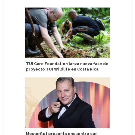
TUI Care Foundation lanza nueva fase de
MSC Cruc
proyecto TUI Wildlife en Costa Rica
patrocina
Mosturflot presenta encuentro con
Observad