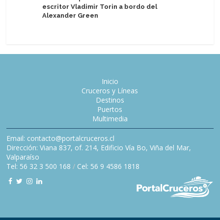
escritor Vladimir Torin a bordo del
Maria Sne
Alexander Green
Alaska
Inicio
Cruceros y Líneas
Destinos
Puertos
Multimedia
Email: contacto@portalcruceros.cl
Dirección: Viana 837, of. 214, Edificio Vía Bo, Viña del Mar,
Valparaíso
Tel: 56 32 3 500 168
/
Cel: 56 9 4586 1818