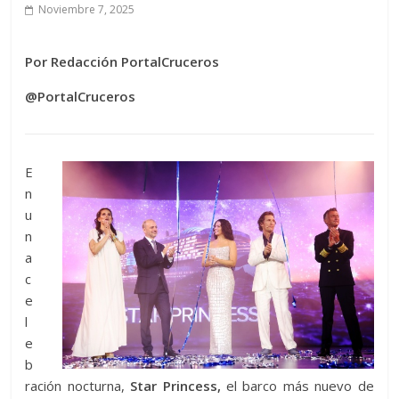
Noviembre 7, 2025
Por Redacción PortalCruceros
@PortalCruceros
E
n
u
n
a
c
e
l
e
b
ración nocturna,
Star Princess,
el barco más nuevo de