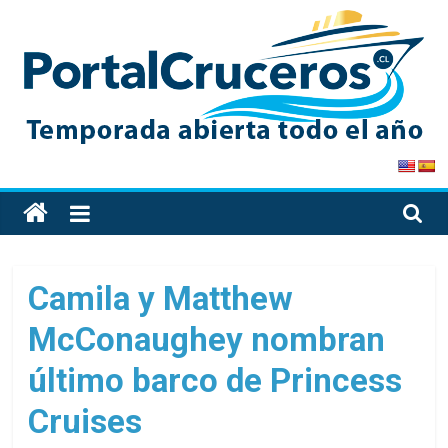
Skip
to
content
PortalCruceros
Toda
la
información
de
Camila y Matthew
cruceros
McConaughey nombran
en
un
último barco de Princess
solo
sitio
Cruises