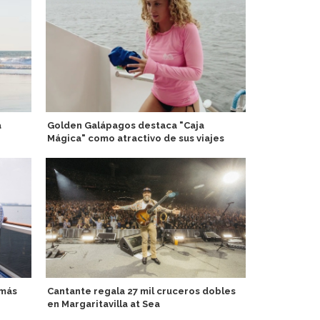
a
Golden Galápagos destaca "Caja
Arribo a CMP 
Mágica" como atractivo de sus viajes
Dawn requie
para atenci
 más
Cantante regala 27 mil cruceros dobles
en Margaritavilla at Sea
Adora Medit
temáticos Ó