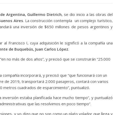
de Argentina, Guillermo Dietrich
, se dio inicio a las obras del
Buenos Aires
. La construcción contempla un complejo turístico,
mandará una inversión de $650 millones de pesos argentinos y
 al Francisco I, cuya adquisición le significó a la compañía una
ente de Buquebús, Juan Carlos López
.
“en no más de dos años”, y precisó que se construirán “25.000
a compañía incorporará, y precisó que “que funcionará con un
re de 2019, transportará 2.000 pasajeros, contará con varios
00 metros cuadrados de esparcimiento”, puntualizó.
 inversión estaba planificada hace mucho tiempo”, y puntualizó
administrativas que las resolvimos en poco tiempo”.
siones, y yo digo que no son como un plato volador que llega y