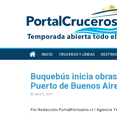
Skip
PortalCruceros
to
content
Toda
la
información
de
cruceros
en
INICIO
CRUCEROS Y LÍNEAS
DESTINO
un
solo
sitio
Buquebús inicia obras
Puerto de Buenos Air
Abril 5, 2017
Por Redacción PortalPortuario.cl / Agencia 