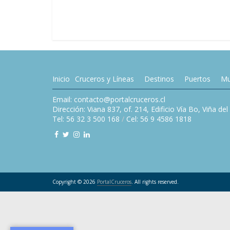
Inicio
Cruceros y Líneas
Destinos
Puertos
Mu
Email: contacto@portalcruceros.cl
Dirección: Viana 837, of. 214, Edificio Vía Bo, Viña de
Tel: 56 32 3 500 168
/
Cel: 56 9 4586 1818
Copyright © 2026
PortalCruceros
. All rights reserved.