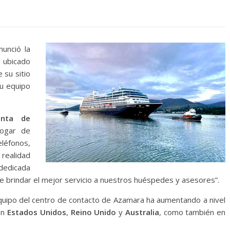
nunció la
l ubicado
 su sitio
su equipo
enta de
hogar de
eléfonos,
 realidad
 dedicada
 brindar el mejor servicio a nuestros huéspedes y asesores”.
quipo del centro de contacto de Azamara ha aumentando a nivel
en
Estados Unidos
,
Reino Unido
y
Australia
, como también en