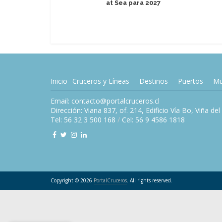
at Sea para 2027
Inicio
Cruceros y Líneas
Destinos
Puertos
Mu
Email: contacto@portalcruceros.cl
Dirección: Viana 837, of. 214, Edificio Vía Bo, Viña de
Tel: 56 32 3 500 168
/
Cel: 56 9 4586 1818
Copyright © 2026
PortalCruceros
. All rights reserved.