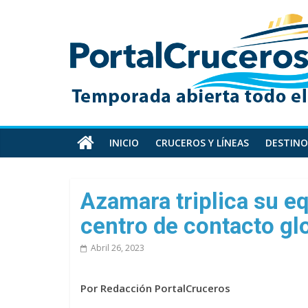
Skip
PortalCruceros
to
content
Toda
la
información
de
cruceros
en
INICIO
CRUCEROS Y LÍNEAS
DESTINO
un
solo
sitio
Azamara triplica su e
centro de contacto gl
Abril 26, 2023
Por Redacción PortalCruceros