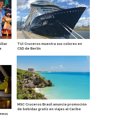
iliar
TUI Cruceros muestra sus colores en
P&O Cruises
a
CSD de Berlín
Keel & Cow e
MSC Cruceros Brasil anuncia promoción
PortCastelló
de bebidas gratis en viajes al Caribe
lúdica con 
lness
turistas y r