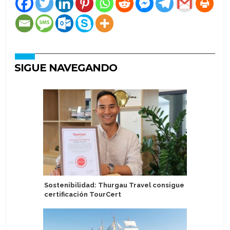
SIGUE NAVEGANDO
Sostenibilidad: Thurgau Travel consigue
Valenciap
certificación TourCert
primeros
pasajero