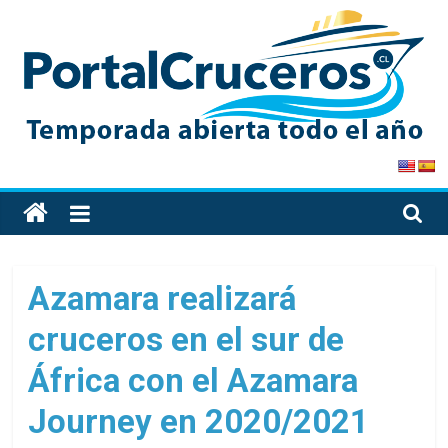
Skip
to
content
PortalCruceros
Toda
la
información
de
Azamara realizará
cruceros
cruceros en el sur de
en
un
África con el Azamara
solo
sitio
Journey en 2020/2021