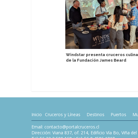
Windstar presenta cruceros culina
de la Fundación James Beard
Inicio
Cruceros y Líneas
Destinos
Puertos
Mu
Email: contacto@portalcruceros.cl
Dirección: Viana 837, of. 214, Edificio Vía Bo, Viña de