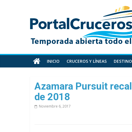
Skip
PortalCruceros
to
content
Toda
la
información
de
cruceros
en
INICIO
CRUCEROS Y LÍNEAS
DESTINO
un
solo
sitio
Azamara Pursuit recal
de 2018
Noviembre 6, 2017