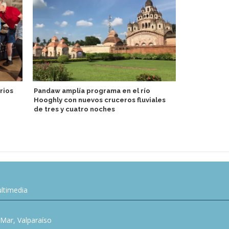
rios
Pandaw amplía programa en el río
Hooghly con nuevos cruceros fluviales
MSC Crucero
de tres y cuatro noches
patrocinador
ltimedia
l Mar, Valparaíso