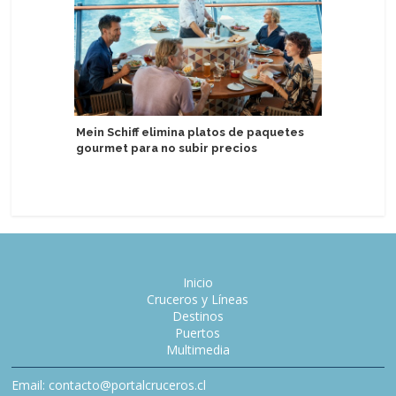
Mein Schiff elimina platos de paquetes
Atlas Oc
gourmet para no subir precios
Expedici
Arenas
Inicio
Cruceros y Líneas
Destinos
Puertos
Multimedia
Email: contacto@portalcruceros.cl