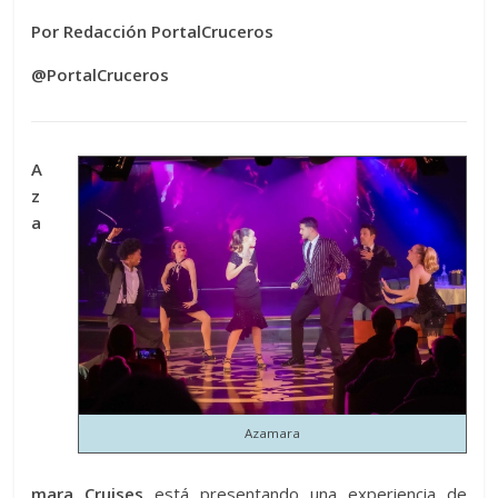
Por Redacción PortalCruceros
@PortalCruceros
A
z
a
Azamara
mara Cruises
está presentando una experiencia de