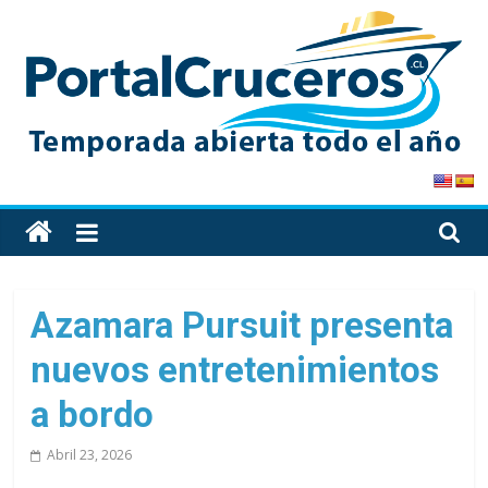
Skip
to
content
PortalCruceros
Toda
la
información
de
Azamara Pursuit presenta
cruceros
nuevos entretenimientos
en
un
a bordo
solo
sitio
Abril 23, 2026