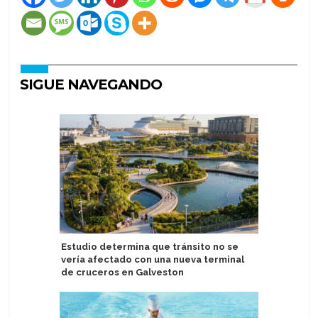
SIGUE NAVEGANDO
Estudio determina que tránsito no se
Stella Ma
vería afectado con una nueva terminal
entregan
de cruceros en Galveston
tripulac