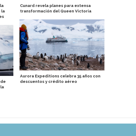
la
Cunard revela planes para extensa
Realizan bo
 la
transformación del Queen Victoria
Aman at Sea 
es
Aurora Expeditions celebra 35 años con
Norwegian C
 de
descuentos y crédito aéreo
costos ante
la