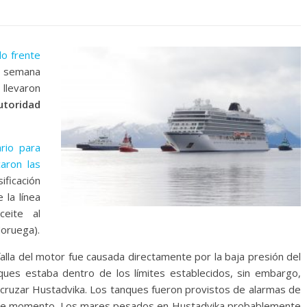
o frente
e semana
 llevaron
utoridad
rio para
caron las
ificación
 la línea
ceite al
oruega).
alla del motor fue causada directamente por la baja presión del
anques estaba dentro de los límites establecidos, sin embargo,
 cruzar Hustadvika. Los tanques fueron provistos de alarmas de
este momento. Los mares pesados ​​en Hustadvika probablemente