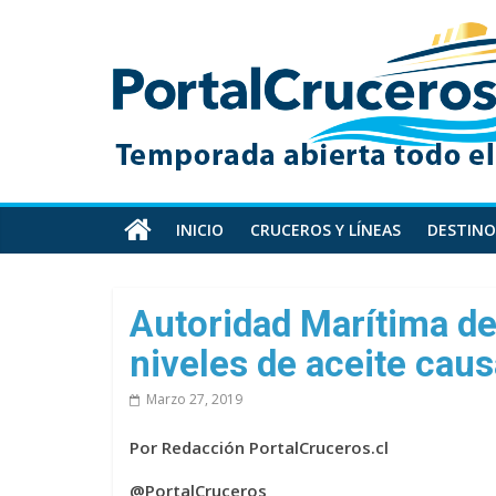
Skip
PortalCruceros
to
content
Toda
la
información
de
cruceros
en
INICIO
CRUCEROS Y LÍNEAS
DESTINO
un
solo
sitio
Autoridad Marítima d
niveles de aceite caus
Marzo 27, 2019
Por Redacción PortalCruceros.cl
@PortalCruceros