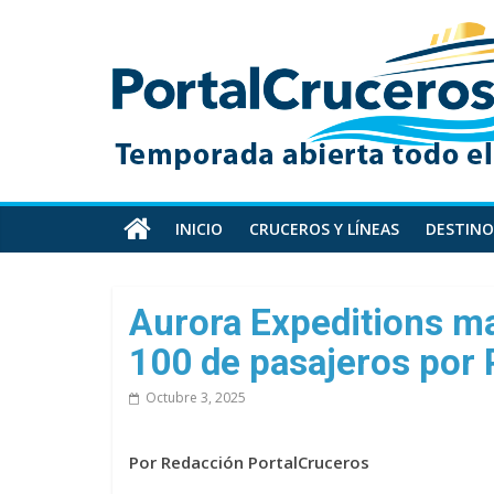
Skip
PortalCruceros
to
content
Toda
la
información
de
cruceros
en
INICIO
CRUCEROS Y LÍNEAS
DESTINO
un
solo
sitio
Aurora Expeditions ma
100 de pasajeros por 
Octubre 3, 2025
Por Redacción PortalCruceros