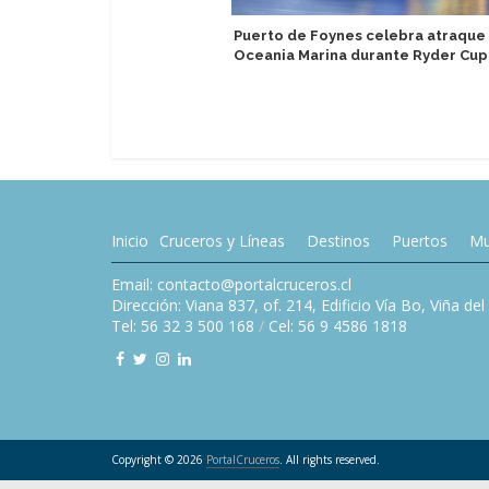
Puerto de Foynes celebra atraque
Oceania Marina durante Ryder Cup
Inicio
Cruceros y Líneas
Destinos
Puertos
Mu
Email: contacto@portalcruceros.cl
Dirección: Viana 837, of. 214, Edificio Vía Bo, Viña de
Tel: 56 32 3 500 168
/
Cel: 56 9 4586 1818
Copyright © 2026
PortalCruceros
. All rights reserved.