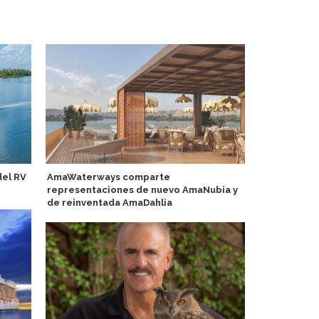
del RV
AmaWaterways comparte
Chile proyec
representaciones de nuevo AmaNubia y
turistas y c
de reinventada AmaDahlia
turismo de n