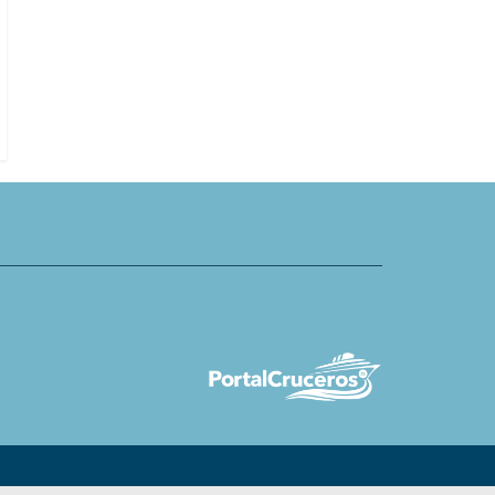
Puerto de Foynes celebra atraque
proyecta 2,5 millones de
Oceania Marina durante Ryder Cu
n meses de verano