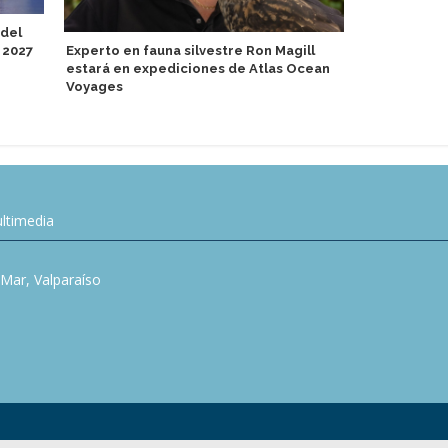
 del
 2027
Experto en fauna silvestre Ron Magill
Scandlines 
estará en expediciones de Atlas Ocean
pasajeros e
Voyages
ltimedia
l Mar, Valparaíso