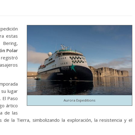
pedición
ra estas
 Bering,
ión Polar
egistró
pasajeros
emporada
su lugar
. El Paso
Aurora Expeditions
go ártico
a de las
de la Tierra, simbolizando la exploración, la resistencia y el