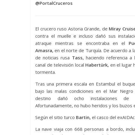
@PortalCruceros
El crucero ruso Astoria Grande, de
Miray Cruise
contra el muelle e incluso dañó sus instalac
atraque mientras se encontraba en el
Pu
Amasra,
en el norte de Turquía. De acuerdo a l
de noticias rusa
Tass,
haciendo referencia a l
canal de televisión local
Habertürk,
en el lugar 
tormenta.
Tras una primera escala en Estambul el buqu
bajo las malas condiciones en el Mar Negro
destino dañó ocho instalaciones de a
Afortunadamente, no hubo heridos y los buzos e
Según el sitio turco
Bartin,
el casco del exAIDAca
La nave viaja con 668 personas a bordo, inclu