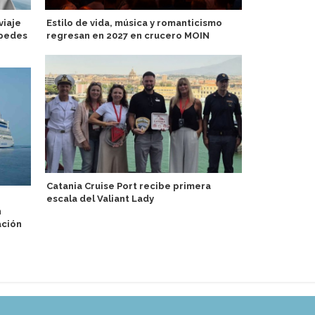
viaje
Estilo de vida, música y romanticismo
Cagliari Cru
spedes
regresan en 2027 en crucero MOIN
vez al Mein 
Catania Cruise Port recibe primera
Heritage Li
escala del Valiant Lady
mejoras en 
n
asiático
ación