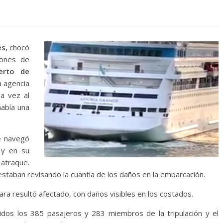
s,
chocó
iones de
erto de
a agencia
a vez al
había una
e navegó
 y en su
traque.
staban revisando la cuantía de los daños en la embarcación.
ra resultó afectado, con daños visibles en los costados.
idos los 385 pasajeros y 283 miembros de la tripulación y el