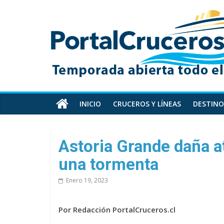
Skip
PortalCruceros
to
content
Toda
la
información
de
cruceros
en
INICIO
CRUCEROS Y LÍNEAS
DESTINO
un
solo
sitio
Astoria Grande daña a
una tormenta
Enero 19, 2023
Por Redacción PortalCruceros.cl