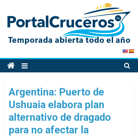
Skip
to
content
PortalCruceros
Toda
la
información
de
Argentina: Puerto de
cruceros
Ushuaia elabora plan
en
un
alternativo de dragado
solo
sitio
para no afectar la