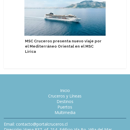
Van Loon 
MSC Cruceros presenta nuevo viaje por
mercados
el Mediterráneo Oriental en el MSC
Noblema
Lirica
Inicio
Cruceros y Líneas
Destinos
Puertos
Multimedia
Email: contacto@portalcruceros.cl
Dirección: Viana 837, of. 214, Edificio Vía Bo, Viña del Mar,