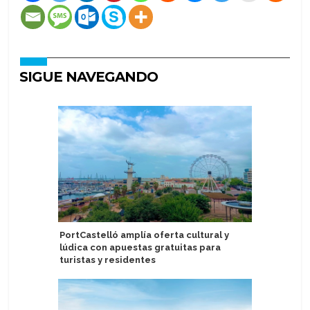
SIGUE NAVEGANDO
PortCastelló amplía oferta cultural y
Nueva ac
lúdica con apuestas gratuitas para
abre sus
turistas y residentes