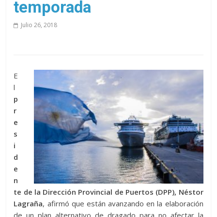
temporada
Julio 26, 2018
E
l
p
r
e
s
i
d
e
n
te de la Dirección Provincial de Puertos (DPP), Néstor
Lagraña
, afirmó que están avanzando en la elaboración
de un plan alternativo de dragado para no afectar la