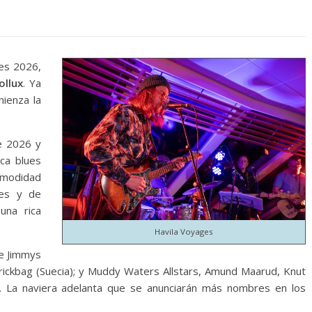
ues 2026,
ollux
. Ya
mienza la
de 2026 y
ca blues
omodidad
nes y de
una rica
Havila Voyages
he Jimmys
Trickbag (Suecia); y Muddy Waters Allstars, Amund Maarud, Knut
. La naviera adelanta que se anunciarán más nombres en los