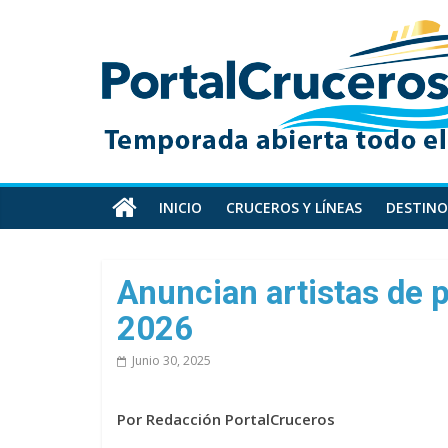
Skip
PortalCruceros
to
content
Toda
la
información
de
cruceros
en
INICIO
CRUCEROS Y LÍNEAS
DESTINO
un
solo
sitio
Anuncian artistas de 
2026
Junio 30, 2025
Por Redacción PortalCruceros