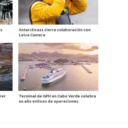
us
Antarctica21 cierra colaboración con
Presentan p
Leica Camera
en hoteles 
del Asuka II
rer
Terminal de GPH en Cabo Verde celebra
un año exitoso de operaciones
Autoridades
turismo de 