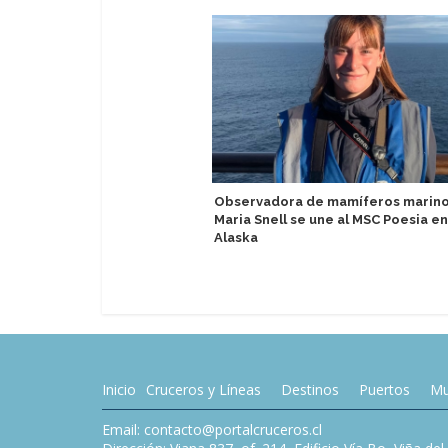
Observadora de mamíferos marin
Maria Snell se une al MSC Poesia en
Alaska
Inicio
Cruceros y Líneas
Destinos
Puertos
Mu
Email: contacto@portalcruceros.cl