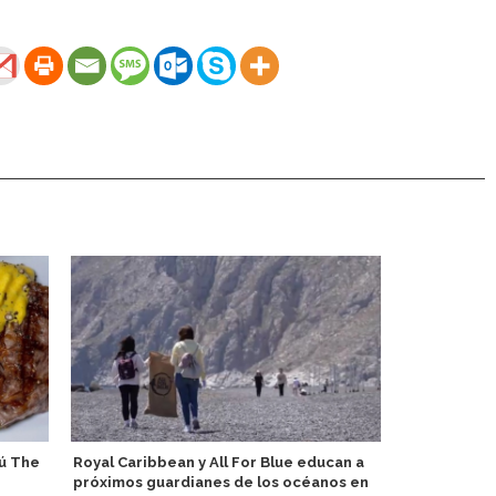
ú The
Royal Caribbean y All For Blue educan a
Ikarus Tours
próximos guardianes de los océanos en
China, Japón