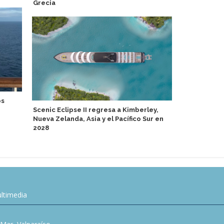
Grecia
os
Puerto de T
Scenic Eclipse II regresa a Kimberley,
inaugural de
Nueva Zelanda, Asia y el Pacífico Sur en
2028
ltimedia