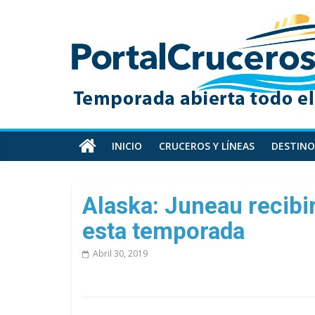
Skip
PortalCruceros
to
content
Toda
la
información
de
cruceros
en
INICIO
CRUCEROS Y LÍNEAS
DESTINO
un
solo
sitio
Alaska: Juneau recibi
esta temporada
Abril 30, 2019