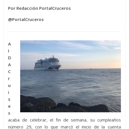
Por Redacción PortalCruceros
@PortalCruceros
A
I
D
A
C
r
u
i
s
e
s
acaba de celebrar, el fin de semana, su cumpleaños
número 29, con lo que marcó el inicio de la cuenta