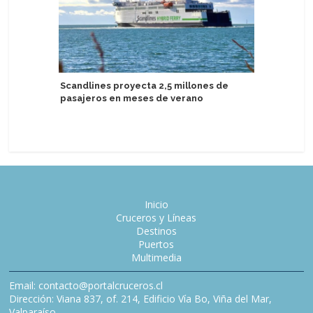
Scandlines proyecta 2,5 millones de
Legend o
pasajeros en meses de verano
biocombu
Inicio
Cruceros y Líneas
Destinos
Puertos
Multimedia
Email: contacto@portalcruceros.cl
Dirección: Viana 837, of. 214, Edificio Vía Bo, Viña del Mar,
Valparaíso