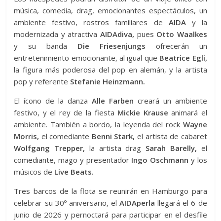
música, comedia, drag, emocionantes espectáculos, un
ambiente festivo, rostros familiares de
AIDA
y la
modernizada y atractiva
AIDAdiva,
pues
Otto Waalkes
y su banda
Die Friesenjungs
ofrecerán un
entretenimiento emocionante, al igual que
Beatrice Egli,
la figura más poderosa del pop en alemán, y la artista
pop y referente
Stefanie Heinzmann.
El ícono de la danza
Alle Farben
creará un ambiente
festivo, y el rey de la fiesta
Mickie Krause
animará el
ambiente. También a bordo, la leyenda del rock
Wayne
Morris,
el comediante
Benni Stark,
el artista de cabaret
Wolfgang Trepper,
la artista drag
Sarah Barelly,
el
comediante, mago y presentador
Ingo Oschmann
y los
músicos de
Live Beats.
Tres barcos de la flota se reunirán en Hamburgo para
celebrar su 30º aniversario, el
AIDAperla
llegará el 6 de
junio de 2026 y pernoctará para participar en el desfile