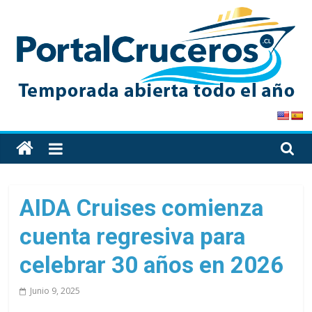
Skip
to
content
PortalCruceros
Toda
la
información
de
AIDA Cruises comienza
cruceros
cuenta regresiva para
en
un
celebrar 30 años en 2026
solo
sitio
Junio 9, 2025