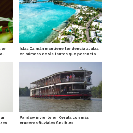
s en
Islas Caimán mantiene tendencia al alza
Brasil prota
al
en número de visitantes que pernocta
de Turismo 
our
Pandaw invierte en Kerala con más
Tripulante d
ares
cruceros fluviales flexibles
detenido po