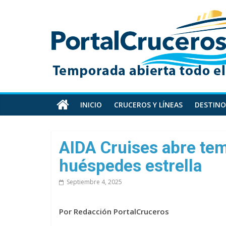
Skip
PortalCruceros
to
content
Toda
la
información
de
cruceros
en
INICIO
CRUCEROS Y LÍNEAS
DESTINO
un
solo
sitio
AIDA Cruises abre te
huéspedes estrella
Septiembre 4, 2025
Por Redacción PortalCruceros