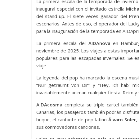
La primera escala de la temporada de invierno
inaugural especial con el invitado estrella
Micha
del stand-up. El siete veces ganador del Pre
escenarios. Antes de eso, el operador del Luc
para la inauguración de la temporada en AIDApr
La primera escala del
AIDAnova
en Hamburgo
noviembre de 2025. Los viajes a estas importa
populares para las escapadas invernales. Se 
viaje.
La leyenda del pop ha marcado la escena music
“Nur geträumt von Dir” y “Hey, ich hab’ mi
invariablemente animan cualquier fiesta. Reim y
AIDAcosma
completa su triple cartel también
Canarias, los pasajeros también podrán disfruta
buque, el cantante de pop latino
Álvaro Soler,
sus conmovedoras canciones.