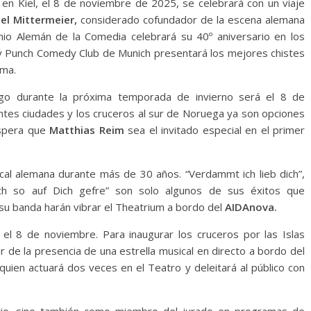
 en Kiel, el 8 de noviembre de 2025, se celebrará con un viaje
el Mittermeier,
considerado cofundador de la escena alemana
mio Alemán de la Comedia celebrará su 40º aniversario en los
ky Punch Comedy Club de Munich presentará los mejores chistes
ima.
 durante la próxima temporada de invierno será el 8 de
ntes ciudades y los cruceros al sur de Noruega ya son opciones
espera que
Matthias Reim
sea el invitado especial en el primer
al alemana durante más de 30 años. “Verdammt ich lieb dich”,
ch so auf Dich gefre” son solo algunos de sus éxitos que
 su banda harán vibrar el Theatrium a bordo del
AIDAnova.
 el 8 de noviembre. Para inaugurar los cruceros por las Islas
r de la presencia de una estrella musical en directo a bordo del
quien actuará dos veces en el Teatro y deleitará al público con