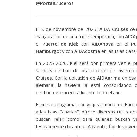
@PortalCruceros
El 8 de noviembre de 2025,
AIDA Cruises
cel
inauguración de una triple temporada, con
AIDA
el
Puerto de Kiel;
con
AIDAnova
en el
Pu
Hamburgo;
y con
AIDAcosma
en las Islas Canar
En 2025-2026, Kiel será por primera vez el p
salida y destino de los cruceros de inviern
Cruises.
Con la ubicación de
AIDAprima
en esa 
alemana, la naviera la está consolidando
destino de cruceros durante todo el año.
El nuevo programa, con viajes al norte de Europ
a las Islas Canarias”, ofrece diversas rutas d
buscan relax como para quienes buscan vac
festivamente durante el Adviento, fiordos inver