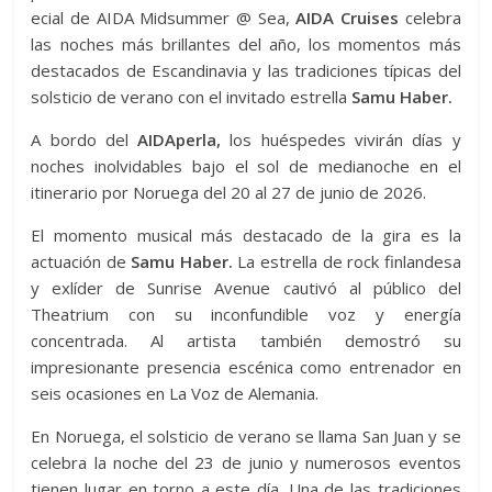
ecial de AIDA Midsummer @ Sea,
AIDA Cruises
celebra
las noches más brillantes del año, los momentos más
destacados de Escandinavia y las tradiciones típicas del
solsticio de verano con el invitado estrella
Samu Haber.
A bordo del
AIDAperla,
los huéspedes vivirán días y
noches inolvidables bajo el sol de medianoche en el
itinerario por Noruega del 20 al 27 de junio de 2026.
El momento musical más destacado de la gira es la
actuación de
Samu Haber.
La estrella de rock finlandesa
y exlíder de Sunrise Avenue cautivó al público del
Theatrium con su inconfundible voz y energía
concentrada. Al artista también demostró su
impresionante presencia escénica como entrenador en
seis ocasiones en La Voz de Alemania.
En Noruega, el solsticio de verano se llama San Juan y se
celebra la noche del 23 de junio y numerosos eventos
tienen lugar en torno a este día. Una de las tradiciones