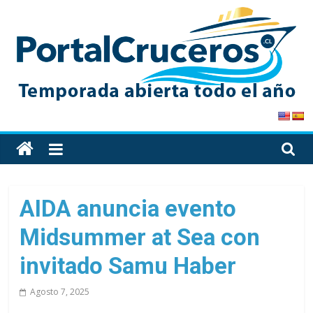
Skip
to
content
PortalCruceros
Toda
la
información
de
AIDA anuncia evento
cruceros
Midsummer at Sea con
en
un
invitado Samu Haber
solo
sitio
Agosto 7, 2025