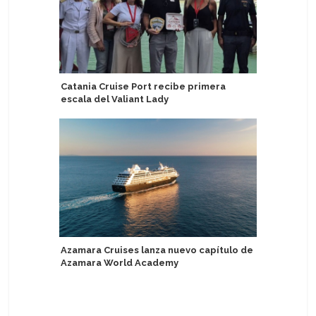
Catania Cruise Port recibe primera
Disney C
escala del Valiant Lady
Very Merr
Azamara Cruises lanza nuevo capítulo de
Agencia 
Azamara World Academy
socio de