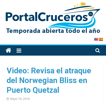
Skip
to
content
PortalCruceros
Toda
la
información
de
Video: Revisa el atraque
cruceros
del Norwegian Bliss en
en
un
Puerto Quetzal
solo
sitio
Mayo 18, 2018