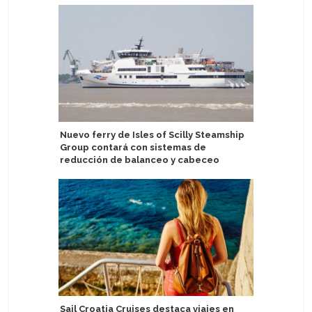
Nuevo ferry de Isles of Scilly Steamship
Puerto d
Group contará con sistemas de
Oceania 
reducción de balanceo y cabeceo
Irlanda: 
Sail Croatia Cruises destaca viajes en
sector d