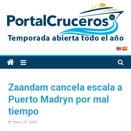
Skip
to
content
PortalCruceros
Toda
la
información
de
Zaandam cancela escala a
cruceros
Puerto Madryn por mal
en
un
tiempo
solo
sitio
Enero 27, 2020