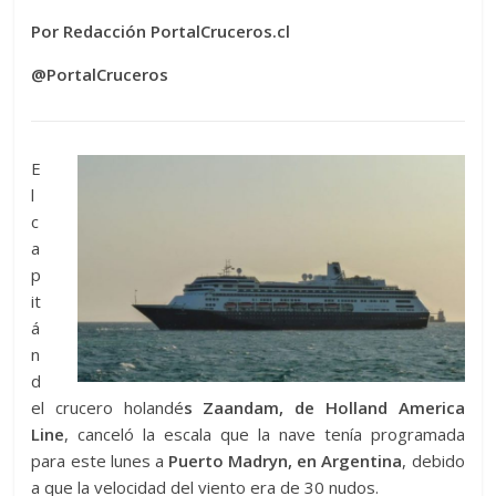
Por Redacción PortalCruceros.cl
@PortalCruceros
E
l
c
a
p
it
á
n
d
el crucero holandé
s Zaandam, de Holland America
Line
, canceló la escala que la nave tenía programada
para este lunes a
Puerto Madryn, en Argentina
, debido
a que la velocidad del viento era de 30 nudos.