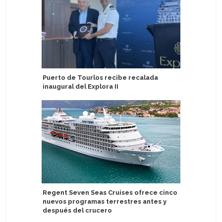
Puerto de Tourlos recibe recalada
Argentin
inaugural del Explora II
comparte
proyecto
Regent Seven Seas Cruises ofrece cinco
nuevos programas terrestres antes y
Holland 
después del crucero
primeros
moderni