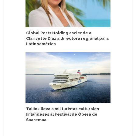
Global Ports Holding asciende a
Adora se
Clarivette Díaz a directora regional para
Especial 
Latinoamérica
Asia
Tallink lleva a mil turistas culturales
Sostenib
finlandeses al Festival de Ópera de
certifica
Saaremaa