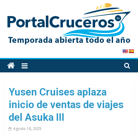
Skip
to
content
PortalCruceros
Toda
la
información
de
Yusen Cruises aplaza
cruceros
inicio de ventas de viajes
en
un
del Asuka III
solo
sitio
Agosto 18, 2025