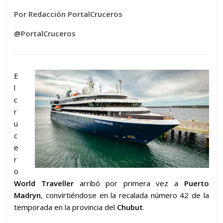
Por Redacción PortalCruceros
@PortalCruceros
E
l
c
r
u
c
e
r
o
World Traveller
arribó por primera vez a
Puerto
Madryn
, convirtiéndose en la recalada número 42 de la
temporada en la provincia del
Chubut
.