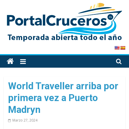
Skip
to
content
PortalCruceros
Toda
la
información
de
World Traveller arriba por
cruceros
primera vez a Puerto
en
un
Madryn
solo
sitio
Marzo 27, 2024