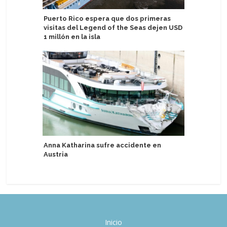
Puerto Rico espera que dos primeras
Detallan v
visitas del Legend of the Seas dejen USD
Antártida
1 millón en la isla
Cruceros 
Anna Katharina sufre accidente en
energía 
Austria
Inicio