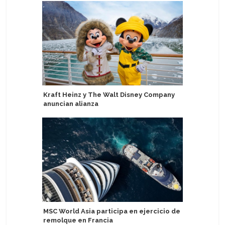
Kraft Heinz y The Walt Disney Company
Cunard r
anuncian alianza
transfor
MSC World Asia participa en ejercicio de
Scenic de
remolque en Francia
de lujo en