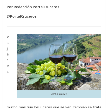
Por Redacción PortalCruceros
@PortalCruceros
V
ia
j
a
r
e
s
VIVA Cruises
mucho más que los lugares que se ven, también se trata