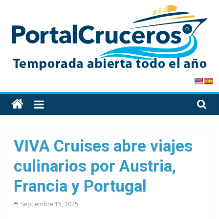
Skip
to
content
PortalCruceros
Toda
la
información
de
VIVA Cruises abre viajes
cruceros
culinarios por Austria,
en
un
Francia y Portugal
solo
sitio
Septiembre 15, 2025