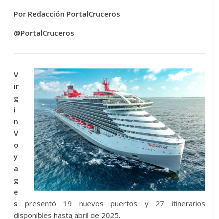
Por Redacción PortalCruceros
@PortalCruceros
V
ir
g
i
n
V
o
y
a
g
e
s
presentó 19 nuevos puertos y 27 itinerarios
disponibles hasta abril de 2025.