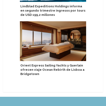
Lindblad Expeditions Holdings informa
Explora 
en segundo trimestre ingresos por tours
experienc
de USD 199,2 millones
enriquec
Serene M
Orient Express Sailing Yachts y Guerlain
ofrecen viaje Ocean Rebirth de Lisboa a
Atlas Oc
Bridgetown
realizar
por el M