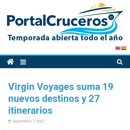
Skip
to
content
PortalCruceros
Toda
la
información
de
Virgin Voyages suma 19
cruceros
nuevos destinos y 27
en
un
itinerarios
solo
sitio
Septiembre 7, 2023