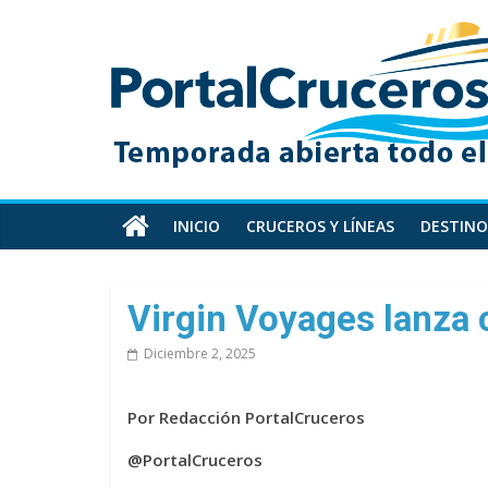
Skip
PortalCruceros
to
content
Toda
la
información
de
cruceros
en
INICIO
CRUCEROS Y LÍNEAS
DESTINO
un
solo
sitio
Virgin Voyages lanza 
Diciembre 2, 2025
Por Redacción PortalCruceros
@PortalCruceros