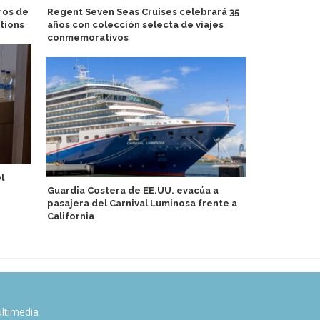
ros de
Regent Seven Seas Cruises celebrará 35
Presentan p
tions
años con colección selecta de viajes
en hoteles 
conmemorativos
del Asuka II
l
Guardia Costera de EE.UU. evacúa a
MSC Foundat
pasajera del Carnival Luminosa frente a
lanzan nuev
California
Explora III
ltimedia