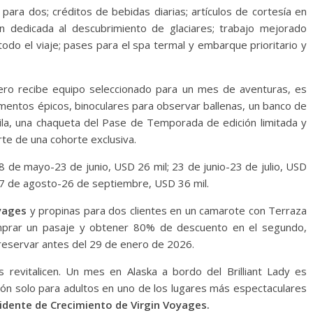
para dos; créditos de bebidas diarias; artículos de cortesía en
n dedicada al descubrimiento de glaciares; trabajo mejorado
todo el viaje; pases para el spa termal y embarque prioritario y
jero recibe equipo seleccionado para un mes de aventuras, es
entos épicos, binoculares para observar ballenas, un banco de
hila, una chaqueta del Pase de Temporada de edición limitada y
te de una cohorte exclusiva.
8 de mayo-23 de junio, USD 26 mil; 23 de junio-23 de julio, USD
 27 de agosto-26 de septiembre, USD 36 mil.
yages
y propinas para dos clientes en un camarote con Terraza
omprar un pasaje y obtener 80% de descuento en el segundo,
reservar antes del 29 de enero de 2026.
 revitalicen. Un mes en Alaska a bordo del Brilliant Lady es
ión solo para adultos en uno de los lugares más espectaculares
idente de Crecimiento de Virgin Voyages.