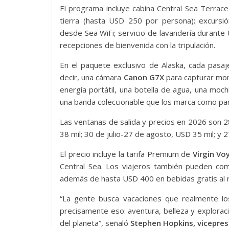
El programa incluye cabina Central Sea Terrace 
tierra (hasta USD 250 por persona); excursió
desde Sea WiFi; servicio de lavandería durante 
recepciones de bienvenida con la tripulación.
En el paquete exclusivo de Alaska, cada pasa
decir, una cámara
Canon G7X
para capturar mom
energía portátil, una botella de agua, una moc
una banda coleccionable que los marca como par
Las ventanas de salida y precios en 2026 son 2
38 mil; 30 de julio-27 de agosto, USD 35 mil; y
El precio incluye la tarifa Premium de
Virgin Vo
Central Sea. Los viajeros también pueden c
además de hasta USD 400 en bebidas gratis al 
“La gente busca vacaciones que realmente los
precisamente eso: aventura, belleza y explorac
del planeta”, señaló
Stephen Hopkins, vicepres