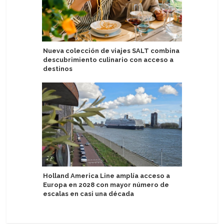
Nueva colección de viajes SALT combina
Turistas 
descubrimiento culinario con acceso a
USD 5.60
destinos
semestr
Holland America Line amplía acceso a
AIDA test
Europa en 2028 con mayor número de
automát
escalas en casi una década