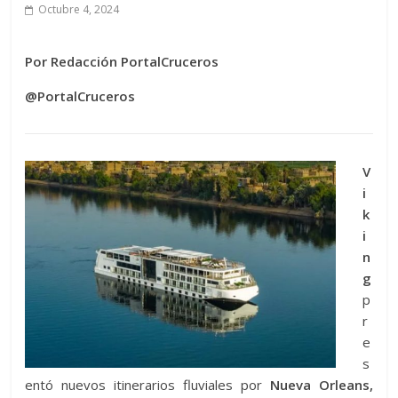
Octubre 4, 2024
Por Redacción PortalCruceros
@PortalCruceros
V
i
k
i
n
g
p
r
e
s
entó nuevos itinerarios fluviales por
Nueva Orleans,