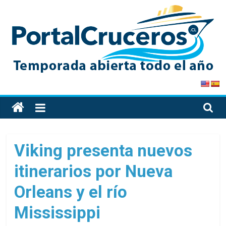
Skip
to
content
PortalCruceros
Toda
la
información
de
Viking presenta nuevos
cruceros
itinerarios por Nueva
en
un
Orleans y el río
solo
sitio
Mississippi