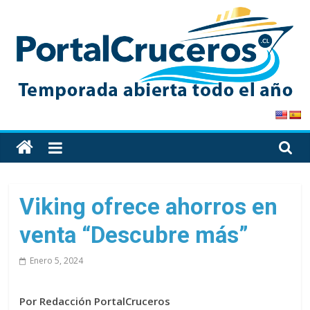
Skip
to
content
PortalCruceros
Toda
la
información
de
Viking ofrece ahorros en
cruceros
venta “Descubre más”
en
un
Enero 5, 2024
solo
sitio
Por Redacción PortalCruceros