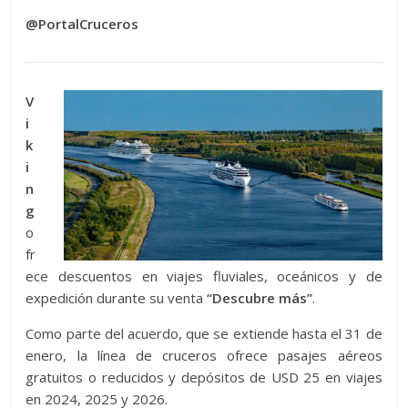
@PortalCruceros
V
i
k
i
n
g
o
fr
ece descuentos en viajes fluviales, oceánicos y de
expedición durante su venta
“Descubre más”
.
Como parte del acuerdo, que se extiende hasta el 31 de
enero, la línea de cruceros ofrece pasajes aéreos
gratuitos o reducidos y depósitos de USD 25 en viajes
en 2024, 2025 y 2026.