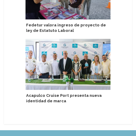
Fedetur valora ingreso de proyecto de
Ikarus To
ley de Estatuto Laboral
China, Ja
Acapulco Cruise Port presenta nueva
Puerto d
identidad de marca
energía e