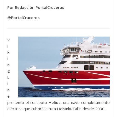
Por Redacción PortalCruceros
@PortalCruceros
V
i
k
i
n
g
L
i
n
e
presentó el concepto
Helios,
una nave completamente
eléctrica que cubrirá la ruta Helsinki-Tallin desde 2030.