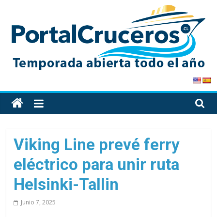
Skip
to
content
PortalCruceros
Toda
la
información
de
Viking Line prevé ferry
cruceros
eléctrico para unir ruta
en
un
Helsinki-Tallin
solo
sitio
Junio 7, 2025