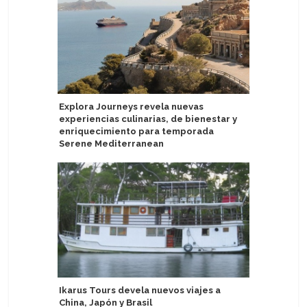
Explora Journeys revela nuevas
MC Moniq
experiencias culinarias, de bienestar y
puntuaci
enriquecimiento para temporada
Galapag
Serene Mediterranean
Emerald 
Ikarus Tours devela nuevos viajes a
"bote fa
China, Japón y Brasil