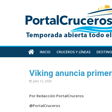
Skip
PortalCruceros
to
content
Toda
la
información
de
cruceros
en
INICIO
CRUCEROS Y LÍNEAS
DESTINO
un
solo
sitio
Viking anuncia primero
Julio 12, 2025
Por Redacción PortalCruceros
@PortalCruceros