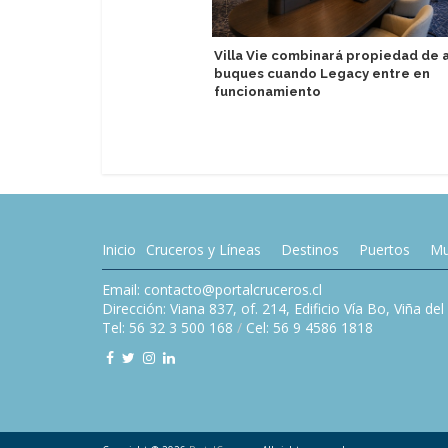
Villa Vie combinará propiedad de
buques cuando Legacy entre en
funcionamiento
Inicio
Cruceros y Líneas
Destinos
Puertos
Mu
Email: contacto@portalcruceros.cl
Dirección: Viana 837, of. 214, Edificio Vía Bo, Viña de
Tel: 56 32 3 500 168
/
Cel: 56 9 4586 1818