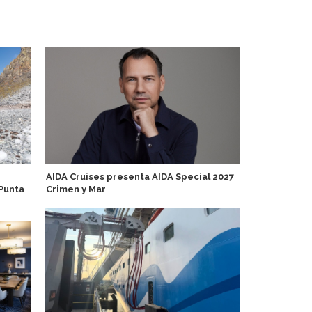
AIDA Cruises presenta AIDA Special 2027
Noruega: Pu
Punta
Crimen y Mar
para optimiz
eficiente us