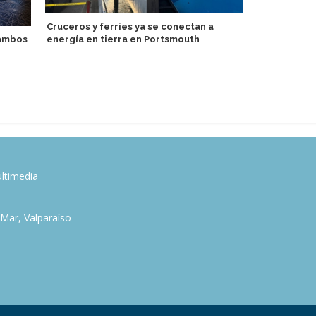
Cruceros y ferries ya se conectan a
 ambos
energía en tierra en Portsmouth
Tripulante 
Celebrity Co
ltimedia
l Mar, Valparaíso