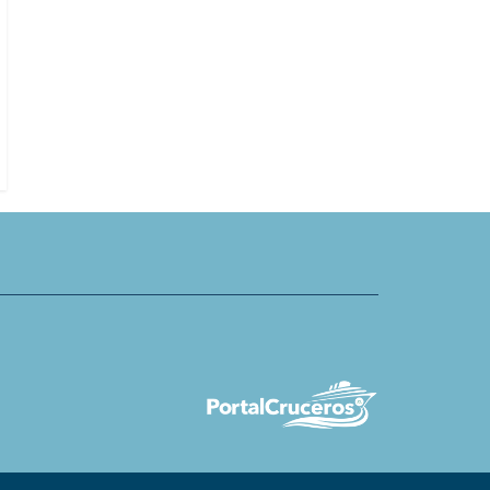
es hallada muerta a bordo del
Villa Vie combinará propiedad de
nstellation en La Spezia
buques cuando Legacy entre en
funcionamiento