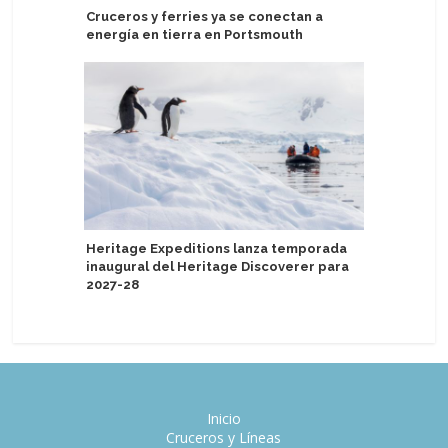
Cruceros y ferries ya se conectan a
Puerto d
energía en tierra en Portsmouth
moderniza
Heritage Expeditions lanza temporada
Port Can
inaugural del Heritage Discoverer para
proyecto
2027-28
estacion
Inicio
Cruceros y Líneas