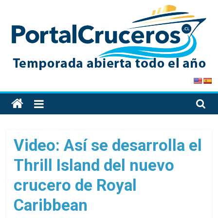
Skip
to
content
PortalCruceros
Toda
la
información
de
Video: Así se desarrolla el
cruceros
Thrill Island del nuevo
en
un
crucero de Royal
solo
sitio
Caribbean