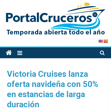
Skip
to
content
PortalCruceros
Toda
la
información
de
Victoria Cruises lanza
cruceros
oferta navideña con 50%
en
un
en estancias de larga
solo
sitio
duración