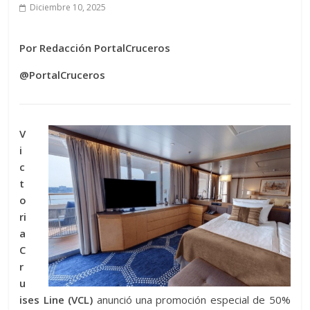
Diciembre 10, 2025
Por Redacción PortalCruceros
@PortalCruceros
V
i
c
t
o
ri
a
C
r
u
ises Line (VCL)
anunció una promoción especial de 50%