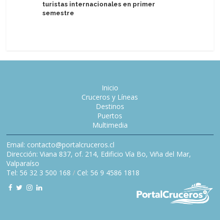
turistas internacionales en primer
Global P
semestre
Clarivett
Latinoam
Inicio
Cruceros y Líneas
Destinos
Puertos
Multimedia
Email: contacto@portalcruceros.cl
Dirección: Viana 837, of. 214, Edificio Vía Bo, Viña del Mar,
Valparaíso
Tel: 56 32 3 500 168
/
Cel: 56 9 4586 1818