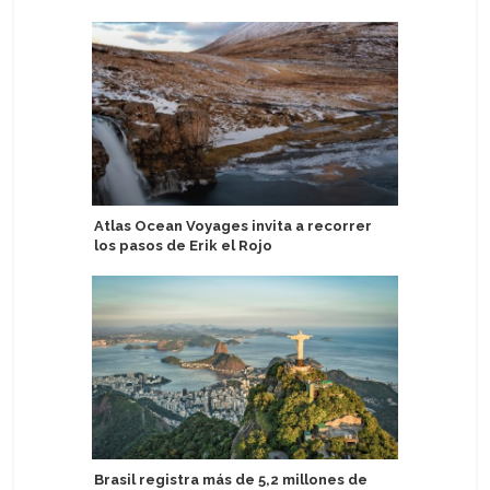
Atlas Ocean Voyages invita a recorrer
Heritage
los pasos de Erik el Rojo
inaugura
2027-28
Brasil registra más de 5,2 millones de