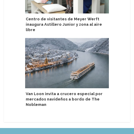
Centro de visitantes de Meyer Werft
Australi
inaugura Astillero Junior y zona al aire
sobre la
libre
el viaje
Van Loon invita a crucero especial por
Cruiseli
mercados navideños a bordo de The
en tende
Nobleman