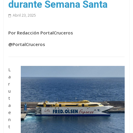
durante Semana Santa
Abril 23, 2025
Por Redacción PortalCruceros
@PortalCruceros
L
a
r
u
t
a
e
n
t