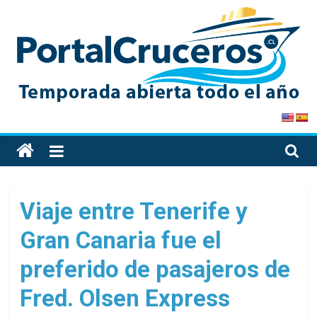
Skip
to
content
PortalCruceros
Toda
la
información
de
Viaje entre Tenerife y
cruceros
Gran Canaria fue el
en
un
preferido de pasajeros de
solo
sitio
Fred. Olsen Express