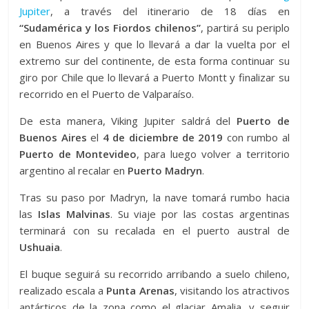
Jupiter
, a través del itinerario de 18 días en
“Sudamérica y los Fiordos chilenos”
, partirá su periplo
en Buenos Aires y que lo llevará a dar la vuelta por el
extremo sur del continente, de esta forma continuar su
giro por Chile que lo llevará a Puerto Montt y finalizar su
recorrido en el Puerto de Valparaíso.
De esta manera, Viking Jupiter saldrá del
Puerto de
Buenos Aires
el
4 de diciembre de 2019
con rumbo al
Puerto de Montevideo
, para luego volver a territorio
argentino al recalar en
Puerto Madryn
.
Tras su paso por Madryn, la nave tomará rumbo hacia
las
Islas Malvinas
. Su viaje por las costas argentinas
terminará con su recalada en el puerto austral de
Ushuaia
.
El buque seguirá su recorrido arribando a suelo chileno,
realizado escala a
Punta Arenas
, visitando los atractivos
antárticos de la zona como el glaciar Amalia, y seguir