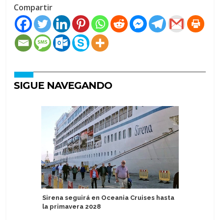
Compartir
SIGUE NAVEGANDO
Sirena seguirá en Oceania Cruises hasta
Atlas Oc
la primavera 2028
exclusiv
Extraord