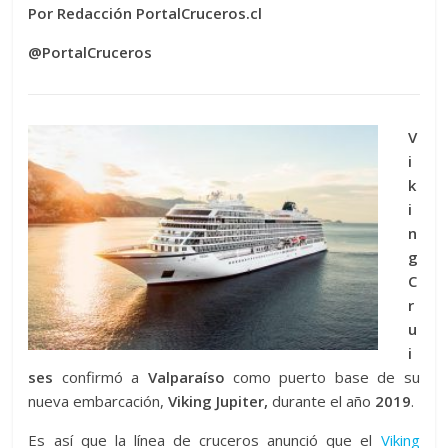
Por Redacción PortalCruceros.cl
@PortalCruceros
V
i
k
i
n
g
C
r
u
i
ses
confirmó a
Valparaíso
como puerto base de su
nueva embarcación,
Viking Jupiter,
durante el año
2019
.
Es así que la línea de cruceros anunció que el
Viking