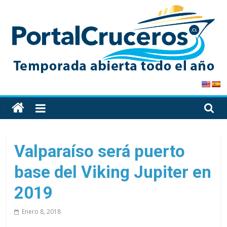
Skip
to
content
PortalCruceros
Toda
la
información
de
Valparaíso será puerto
cruceros
base del Viking Jupiter en
en
un
2019
solo
sitio
Enero 8, 2018