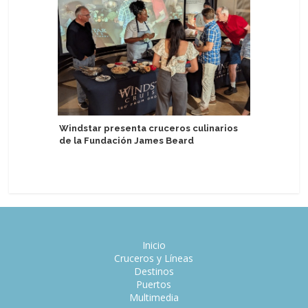
Windstar presenta cruceros culinarios
de la Fundación James Beard
Puerto d
Oceania 
Inicio
Cruceros y Líneas
Destinos
Puertos
Multimedia