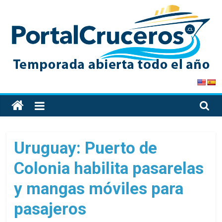
Skip
to
content
PortalCruceros
Toda
la
información
de
Uruguay: Puerto de
cruceros
Colonia habilita pasarelas
en
un
y mangas móviles para
solo
sitio
pasajeros