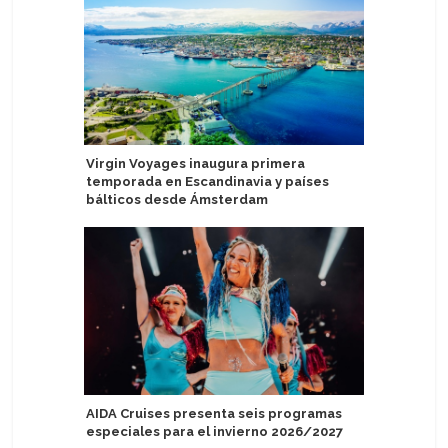
Virgin Voyages inaugura primera
Valenciap
temporada en Escandinavia y países
primeros
bálticos desde Ámsterdam
pasajero
AIDA Cruises presenta seis programas
Crown Pri
especiales para el invierno 2026/2027
Manta