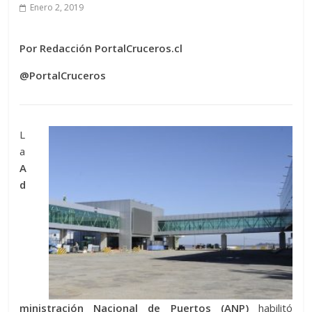
Enero 2, 2019
Por Redacción PortalCruceros.cl
@PortalCruceros
L
a
A
d
ministración Nacional de Puertos (ANP)
habilitó