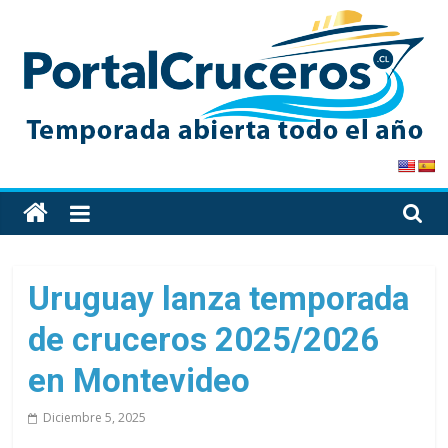
Skip
to
content
PortalCruceros
Toda
la
información
de
Uruguay lanza temporada
cruceros
de cruceros 2025/2026
en
un
en Montevideo
solo
sitio
Diciembre 5, 2025