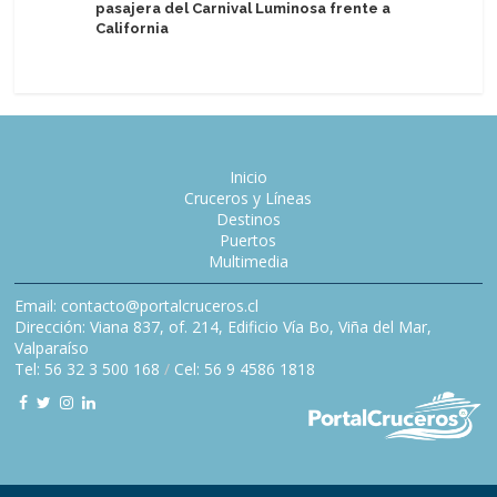
pasajera del Carnival Luminosa frente a
energía e
California
Inicio
Cruceros y Líneas
Destinos
Puertos
Multimedia
Email: contacto@portalcruceros.cl
Dirección: Viana 837, of. 214, Edificio Vía Bo, Viña del Mar,
Valparaíso
Tel: 56 32 3 500 168
/
Cel: 56 9 4586 1818