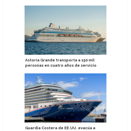
Astoria Grande transporta a 150 mil
Sail Croa
personas en cuatro años de servicio
solitario
Guardia Costera de EE.UU. evacúa a
Puerto d