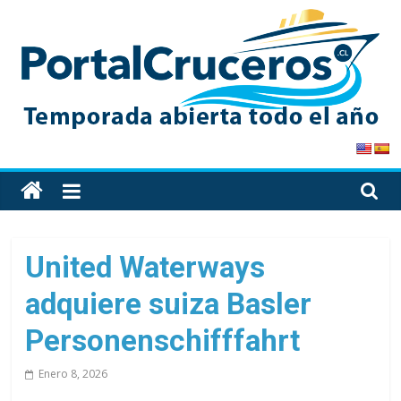
Skip
to
content
PortalCruceros
Toda
la
información
de
United Waterways
cruceros
adquiere suiza Basler
en
un
Personenschifffahrt
solo
sitio
Enero 8, 2026