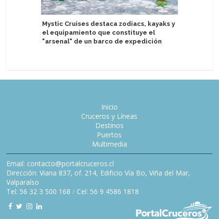
Mystic Cruises destaca zodiacs, kayaks y
Adventur
el equipamiento que constituye el
entrada y
"arsenal" de un barco de expedición
Antártid
Inicio
Cruceros y Líneas
Destinos
Puertos
Multimedia
Email: contacto@portalcruceros.cl
Dirección: Viana 837, of. 214, Edificio Vía Bo, Viña del Mar,
Valparaíso
Tel: 56 32 3 500 168
/
Cel: 56 9 4586 1818