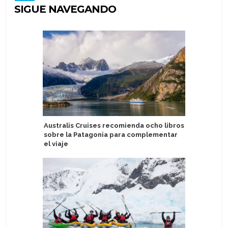
SIGUE NAVEGANDO
Australis Cruises recomienda ocho libros
Tarragon
sobre la Patagonia para complementar
comercia
el viaje
Fleming