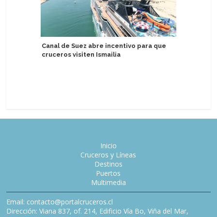
Canal de Suez abre incentivo para que
Royal Ca
cruceros visiten Ismailia
social e
estatale
Inicio
Cruceros y Líneas
Destinos
Puertos
Multimedia
Email: contacto@portalcruceros.cl
Dirección: Viana 837, of. 214, Edificio Vía Bo, Viña del Mar,