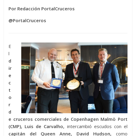
Por Redacción PortalCruceros
@PortalCruceros
E
l
d
ir
e
c
t
o
r
d
e cruceros comerciales de Copenhagen Malmö Port
(CMP), Luis de Carvalho,
intercambió escudos con el
capitán del Queen Anne, David Hudson,
como