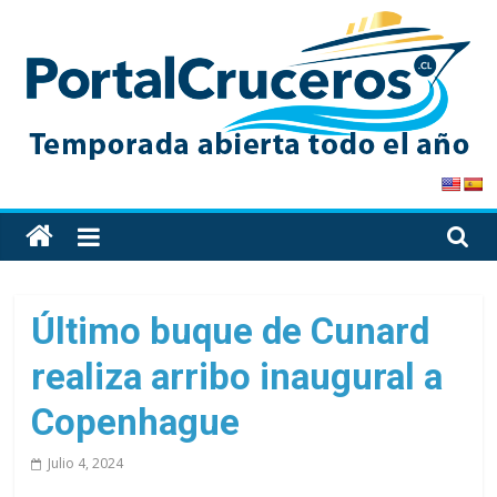
Skip
to
content
PortalCruceros
Toda
la
información
de
Último buque de Cunard
cruceros
realiza arribo inaugural a
en
un
Copenhague
solo
sitio
Julio 4, 2024