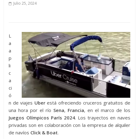
Julio 25, 2024
L
a
a
p
li
c
a
ci
ó
n de viajes
Uber
está ofreciendo cruceros gratuitos de
una hora por el río
Sena
,
Francia
, en el marco de los
Juegos Olímpicos París 2024
. Los trayectos en naves
privadas son en colaboración con la empresa de alquiler
de navíos
Click & Boat
.