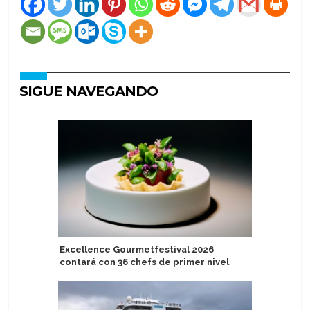
SIGUE NAVEGANDO
Excellence Gourmetfestival 2026
Puerto R
contará con 36 chefs de primer nivel
visitas d
1 millón e