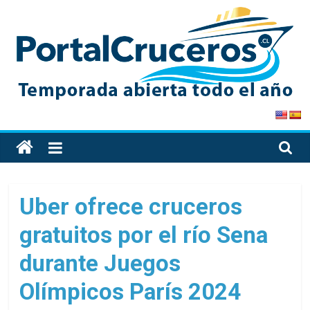
Skip
to
content
PortalCruceros
Toda
la
información
de
Uber ofrece cruceros
cruceros
gratuitos por el río Sena
en
un
durante Juegos
solo
sitio
Olímpicos París 2024