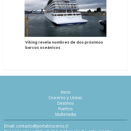
Viking revela nombres de dos próximos
barcos oceánicos
Líneas R
Rosa R pa
Inicio
Cruceros y Líneas
Destinos
Puertos
Multimedia
Email: contacto@portalcruceros.cl