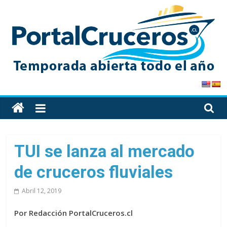
Skip
to
content
PortalCruceros
Toda
la
información
de
TUI se lanza al mercado
cruceros
de cruceros fluviales
en
un
Abril 12, 2019
solo
sitio
Por Redacción PortalCruceros.cl