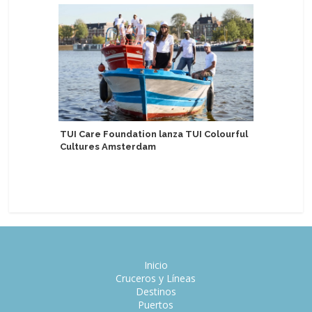
TUI Care Foundation lanza TUI Colourful
Cultures Amsterdam
MSC Cruc
patrocina
Inicio
Cruceros y Líneas
Destinos
Puertos