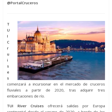
@PortalCruceros
T
U
I
C
r
u
i
s
e
s
comenzará a incursionar en el mercado de cruceros
fluviales a partir de 2020, tras adquirir tres
embarcaciones de río.
TUI River Cruises
ofrecerá salidas por Europa
continental desde el verano de 2020, a bordo de los