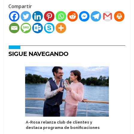
Compartir
SIGUE NAVEGANDO
A-Rosa relanza club de clientes y
AIDA Cru
destaca programa de bonificaciones
eficiente
tierra, b