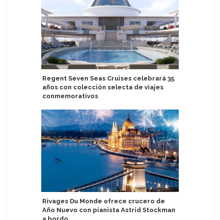
Regent Seven Seas Cruises celebrará 35
Haití: R
años con colección selecta de viajes
suspensi
conmemorativos
2027
Rivages Du Monde ofrece crucero de
Victoria
Año Nuevo con pianista Astrid Stockman
barcos
a bordo