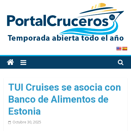
Skip
to
content
PortalCruceros
Toda
la
información
de
TUI Cruises se asocia con
cruceros
Banco de Alimentos de
en
un
Estonia
solo
sitio
Octubre 30, 2025